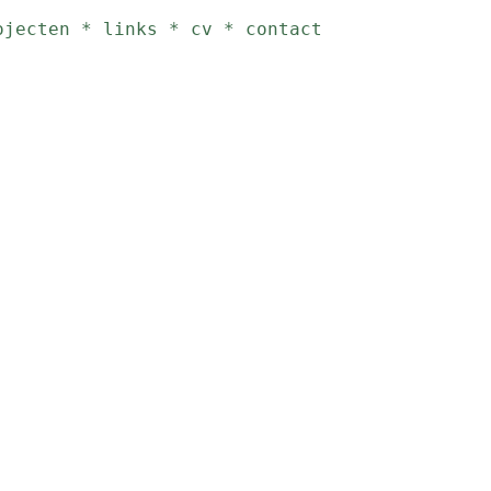
ojecten
*
links
*
cv
*
contact