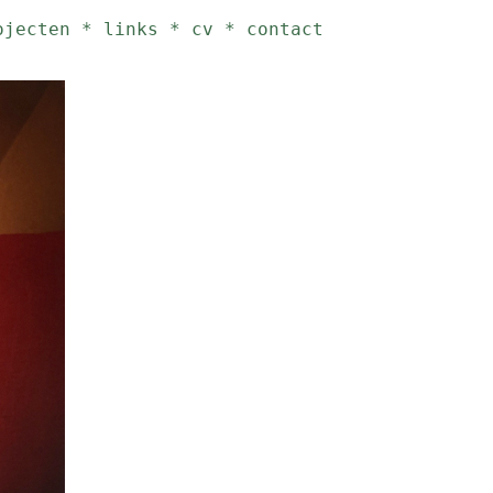
ojecten
*
links
*
cv
*
contact