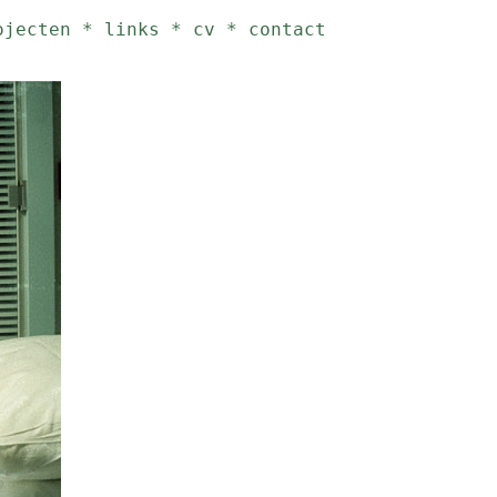
ojecten
*
links
*
cv
*
contact