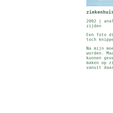
ziekenhui
2002 | ana
zijden
Een foto d
toch knipp
Na mijn mo
worden. Ma
kunnen gev
maken op z
vanuit daa